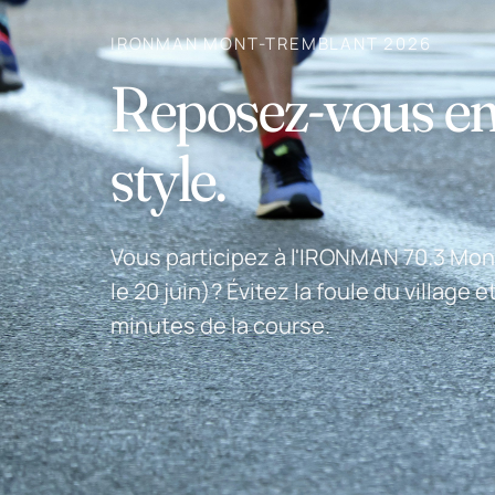
IRONMAN MONT-TREMBLANT 2026
Reposez-vous en
style.
Vous participez à l'IRONMAN 70.3 Mont
le 20 juin)? Évitez la foule du village 
minutes de la course.