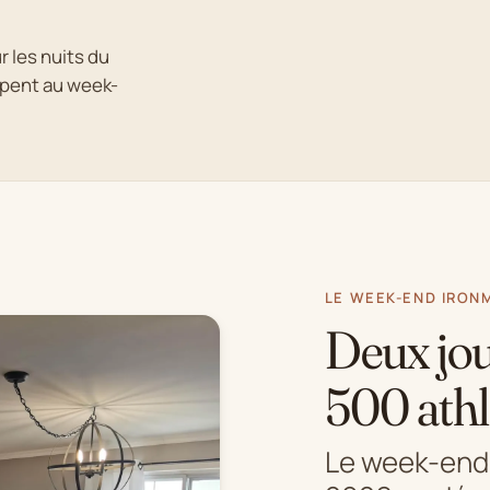
r les nuits du
cipent au week-
LE WEEK-END IRON
Deux jou
500 athl
Le week-end